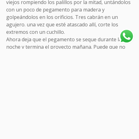
viejos rompiendo los palillos por la mitad, untándolos
con un poco de pegamento para madera y
golpeándolos en los orificios. Tres cabrán en un
agujero. una vez que esté atascado allí, corte los
extremos con un cuchillo.
Ahora deja que el pegamento se seque durante la
noche y termina el proyecto mañana. Puede que no
tengas que esperar, pero yo no lo sabría. A
continuación, coloque la placa de impacto en la
posición correcta en la jamba de la puerta y use una
broca autocentrante para taladrar los nuevos
orificios.
Lo bueno de este tipo de broca es que los orificios se
colocan exactamente en el medio de los orificios para
tornillos de la placa de impacto, lo que hace que la
placa de impacto permanezca exactamente donde
debe estar. Si no tiene una broca autocentrante,
también puede usar un punzón para hacer que los
orificios comiencen exactamente donde deben estar, y