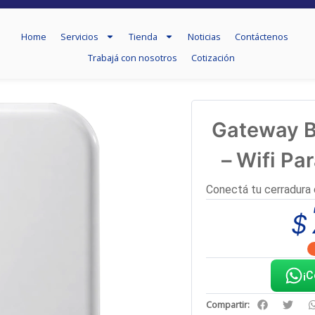
Home
Servicios
Tienda
Noticias
Contáctenos
Home
Servicios
Tienda
Noticias
Contáctenos
Trabajá con nosotros
Cotización
Trabajá con nosotros
Cotización
Gateway B
– Wifi Pa
Conectá tu cerradura 
$
¡C
Compartir: