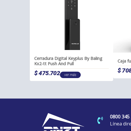
Cerradura Digital Keyplus By Baling
Caja f
Kx2-tt Push And Pull
$
708
$
475.702
ver más
0800 345
Línea dir