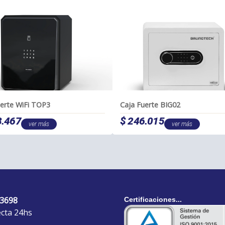
uerte WiFi TOP3
Caja Fuerte BIG02
.467
$
246.015
ver más
ver más
 3698
Certificaciones...
ecta 24hs